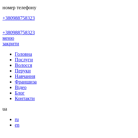
номер телефону
+380988758323
+380988758323
меню
закрити
Головна
Послуги
Волосся
Перуки
Навчання
Франшиза
Відео
Блог
Контакти
ua
ru
en