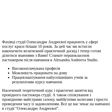
Фахівці студії Олександри Андреєвої працюють у сфері
послуг краси більше 10 років. За цей час ми встигли
накопичити величезний практичний досвід і тепер готові
ділитися знаннями з Вами! Станьте першокласним
пастижером після навчання в Alexandra Andreeva Studio.
Високооплачувана професія
Можливість працювати на дому
Працевлаштування найуспішніших учнів за
результатами курсу навчання.
Насичений теоретичний курс і практичні заняття від
провідного пастижера студії. А також спілкування з
провідними майстрами салону, майбутніми колегами і просто
проведення часу із задоволенням. Все це вас чекає на навчанні
в студії “Олександри Андреєвої”.