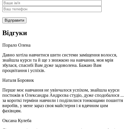
Відправити
Відгуки
Порало Олена
Давно хотіла навчитися шити системи заміщення волосся,
знайшла курси та й ще з знижкою на навчання, моя мрія
збулася, спасибі Вам дуже задоволена. Бажаю Вам
процвітання і успіхів.
Наталя Боровик
Перше моє навчання не увінчалося успіхом, знайшла курси
постижів в Олександра Андрєєва студіо, дуже сподобалося ...
за короткі терміни навчили і поділилися тонкощами пошиття
виробів, у мене зараз своя майстерня і я вдячним цим
фахівцям.
Оксана Кулеба